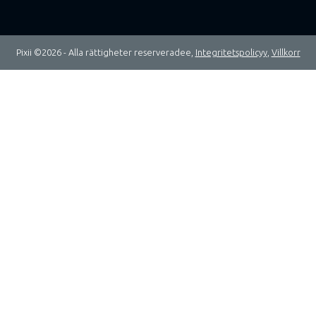
Pixii ©2026 - Alla rättigheter reserveradee,
Integritetspolicyy
,
Villkorr