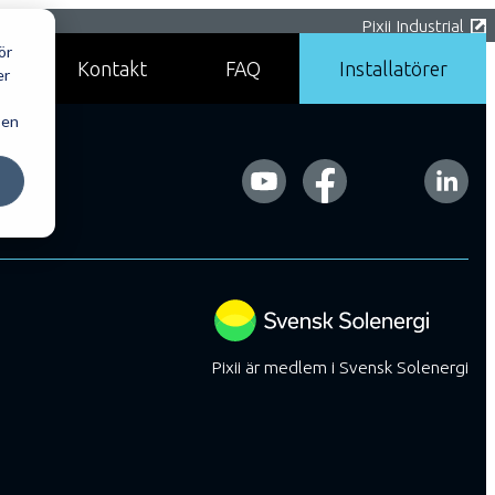
åll vartannat år obligatoriskt enligt den utökade
Pixii Industrial
ör
Kontakt
FAQ
Installatörer
er
 en
Pixii är medlem i Svensk Solenergi