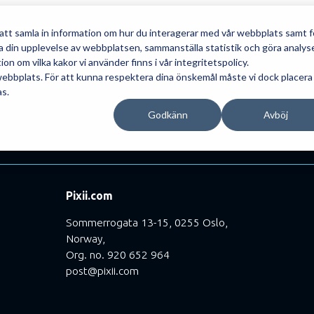
h multifunktionell elektrisk produkt är regelbundet underh
att samla in information om hur du interagerar med vår webbplats samt f
Hur fungerar det?
Pixii Home app
sa din upplevelse av webbplatsen, sammanställa statistik och göra analys
 om vilka kakor vi använder finns i vår integritetspolicy.
webbplats. För att kunna respektera dina önskemål måste vi dock placera
as.
Godkänn
Avböj
Pixii.com
Sommerrogata 13-15, 0255 Oslo,
Norway,
Org. no. 920 652 964
post@pixii.com