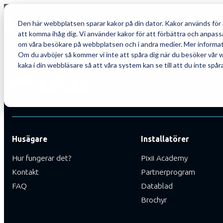
För att säkerställa att Pixii Home förblir en pålitlig oc
garantin.
Den här webbplatsen sparar kakor på din dator. Kakor används för 
att komma ihåg dig. Vi använder kakor för att förbättra och anpas
om våra besökare på webbplatsen och i andra medier. Mer information
Om du avböjer så kommer vi inte att spåra dig när du besöker vår 
kaka i din webbläsare så att våra system kan se till att du inte spår
Husägare
Installatörer
Hur fungerar det?
Pixii Academy
Kontakt
Partnerprogram
FAQ
Datablad
Brochyr